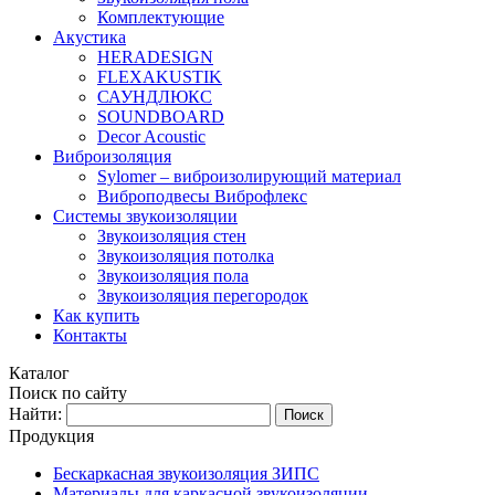
Комплектующие
Акустика
HERADESIGN
FLEXAKUSTIK
САУНДЛЮКС
SOUNDBOARD
Decor Acoustic
Виброизоляция
Sylomer – виброизолирующий материал
Виброподвесы Виброфлекс
Системы звукоизоляции
Звукоизоляция стен
Звукоизоляция потолка
Звукоизоляция пола
Звукоизоляция перегородок
Как купить
Контакты
Каталог
Поиск по сайту
Найти:
Продукция
Бескаркасная звукоизоляция ЗИПС
Материалы для каркасной звукоизоляции